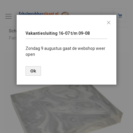
Mijn
Sluiten
Schuimrubbergigant.nl
Vakantiesluiting 16-07 t/m 09-08
en
Pantera® Nautic™ SG 52 130 soft 180x200 cm plaat
Zondag 9 augustus gaat de webshop weer
open
Skip
to
the
Ok
end
of
the
images
gallery