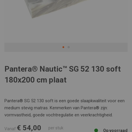
Skip
to
the
Pantera® Nautic™ SG 52 130 soft
beginning
of
180x200 cm plaat
the
images
gallery
Pantera® SG 52 130 soft is een goede slaapkwaliteit voor een
medium stevig matras. Kenmerken van Pantera® zijn:
vormvastheid, goede vochtregulatie en veerkrachtigheid.
€ 54,00
per stuk
Vanaf
Op voorraad