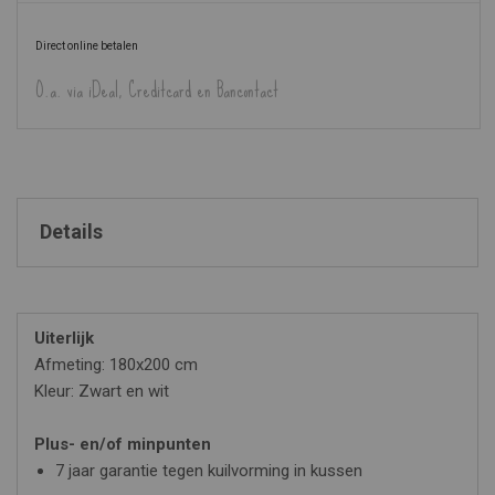
Direct online betalen
O.a. via iDeal, Creditcard en Bancontact
Details
Uiterlijk
Afmeting: 180x200 cm
Kleur: Zwart en wit
Plus- en/of minpunten
7 jaar garantie tegen kuilvorming in kussen