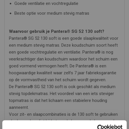
Goede ventilatie en vochtregulatie
Beste optie voor medium stevig matras
Waarvoor gebruik je Pantera
®
SG 52 130 soft?
Pantera® SG 52 130 soft is een goede slaapkwaliteit voor
een medium stevig matras. Deze koudschuim soort heeft
een goede vochtregulatie en ventilatie. Pantera® is nog
veerkrachtiger dan koudschuim waardoor het schuim een
goed vormend vermogen heeft. De Pantera® is een
hoogwaardige kwaliteit waar zelfs 7 jaar fabrieksgarantie
op de vormvastheid van het schuim wordt gegeven.
De Pantera® SG 52 130 soft is ook geschikt als medium
stevig topdekmatras. Het voordeel van een iets steviger
topmatras is dat het lichaam een stabielere houding
aanneemt.
Voor zit- en slaapcombinaties is de 130 soft te gebruiken
als de voorkeur ligt bij het goed slapen op de kussens, de
soft is bij het zitten wel wat instabieler dan bijvoorbeeld de