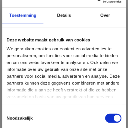
Pantera® SG 52 150 medium
.
Toestemming
Details
Over
Waarom een Pantera
®
SG 52 130 soft plaat in plaats
van maatwerk?
Het bestellen van een plaat is in verhouding voordeliger
Deze website maakt gebruik van cookies
dan op maat gesneden schuimrubber. Daarnaast is de
levertijd ook korter, binnen 2 dagen wordt de plaat
We gebruiken cookies om content en advertenties te
verstuurd. De maat van een plaat Pantera® SG 52 130 soft
personaliseren, om functies voor social media te bieden
is 180cmx200cm. De plaat dikte is vanaf 2 cm te bestellen.
en om ons websiteverkeer te analyseren. Ook delen we
informatie over uw gebruik van onze site met onze
De Pantera
®
SG 52 130 soft gebruik je voor:
partners voor social media, adverteren en analyse. Deze
Pantera® SG 52 voor matrassen vanaf 10 cm dik
partners kunnen deze gegevens combineren met andere
informatie die u aan ze heeft verstrekt of die ze hebben
Pantera® SG 52 topdekmatras vanaf 4 cm dik
verzameld op basis van uw gebruik van hun services.
Pantera® SG 52 voor zit- en slaapkussens voor
camper, caravan, boot en vouwwagen vanaf 10 cm dik
Toestemmingsselectie
Pantera® SG 52 voor rugkussens vanaf 6 cm dik
Noodzakelijk